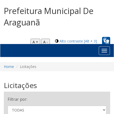
Prefeitura Municipal De
Araguanã
Alto contraste [Alt + 3]
A +
A -
Toggl
navig
Home
Licitações
Licitações
Filtrar por: