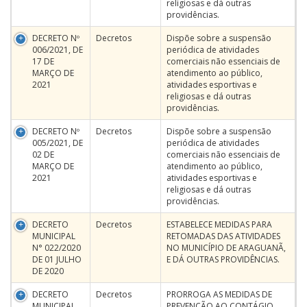
religiosas e dá outras
providências.
DECRETO Nº
Decretos
Dispõe sobre a suspensão
006/2021, DE
periódica de atividades
17 DE
comerciais não essenciais de
MARÇO DE
atendimento ao público,
2021
atividades esportivas e
religiosas e dá outras
providências.
DECRETO Nº
Decretos
Dispõe sobre a suspensão
005/2021, DE
periódica de atividades
02 DE
comerciais não essenciais de
MARÇO DE
atendimento ao público,
2021
atividades esportivas e
religiosas e dá outras
providências.
DECRETO
Decretos
ESTABELECE MEDIDAS PARA
MUNICIPAL
RETOMADAS DAS ATIVIDADES
N° 022/2020
NO MUNICÍPIO DE ARAGUANÃ,
DE 01 JULHO
E DÁ OUTRAS PROVIDÊNCIAS.
DE 2020
DECRETO
Decretos
PRORROGA AS MEDIDAS DE
MUNICIPAL
PREVENÇÃO AO CONTÁGIO