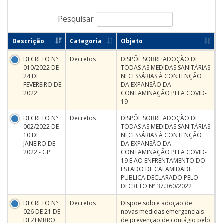
Pesquisar
Descrição
Categoria
Objeto
DECRETO Nº
Decretos
DISPÕE SOBRE ADOÇÃO DE
010/2022 DE
TODAS AS MEDIDAS SANITÁRIAS
24 DE
NECESSÁRIAS À CONTENÇÃO
FEVEREIRO DE
DA EXPANSÃO DA
2022
CONTAMINAÇÃO PELA COVID-
19
DECRETO Nº
Decretos
DISPÕE SOBRE ADOÇÃO DE
002/2022 DE
TODAS AS MEDIDAS SANITÁRIAS
10 DE
NECESSÁRIAS À CONTENÇÃO
JANEIRO DE
DA EXPANSÃO DA
2022 - GP
CONTAMINAÇÃO PELA COVID-
19 E AO ENFRENTAMENTO DO
ESTADO DE CALAMIDADE
PUBLICA DECLARADO PELO
DECRETO Nº 37.360/2022
DECRETO Nº
Decretos
Dispõe sobre adoção de
026 DE 21 DE
novas medidas emergenciais
DEZEMBRO
de prevenção de contágio pelo