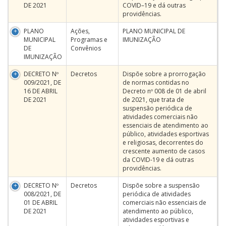
DE 2021
COVID–19 e dá outras
providências.
PLANO
Ações,
PLANO MUNICIPAL DE
MUNICIPAL
Programas e
IMUNIZAÇÃO
DE
Convênios
IMUNIZAÇÃO
DECRETO Nº
Decretos
Dispõe sobre a prorrogação
009/2021, DE
de normas contidas no
16 DE ABRIL
Decreto nº 008 de 01 de abril
DE 2021
de 2021, que trata de
suspensão periódica de
atividades comerciais não
essenciais de atendimento ao
público, atividades esportivas
e religiosas, decorrentes do
crescente aumento de casos
da COVID-19 e dá outras
providências.
DECRETO Nº
Decretos
Dispõe sobre a suspensão
008/2021, DE
periódica de atividades
01 DE ABRIL
comerciais não essenciais de
DE 2021
atendimento ao público,
atividades esportivas e