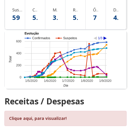
Suspeitos
Confirmados
Monitorados
Recuperados
Óbitos
Descartados
59
586
37
543
7
488
Evolução
Confirmados
Suspeitos
1/3
600
400
Total
200
0
1/5/2020
1/6/2020
1/7/2020
1/8/2020
1/9/2020
Dia
Receitas / Despesas
Clique aqui, para visualizar!