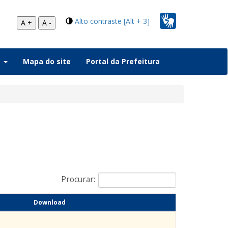
Alto contraste [Alt + 3]
A +
A -
a
Mapa do site
Portal da Prefeitura
Procurar:
Download