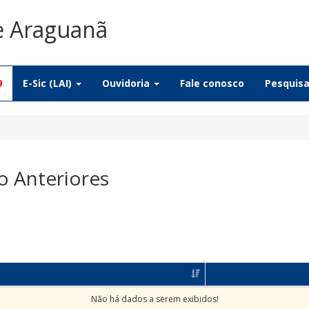
e Araguanã
9
E-Sic (LAI)
Ouvidoria
Fale conosco
Pesquis
o Anteriores
Não há dados a serem exibidos!