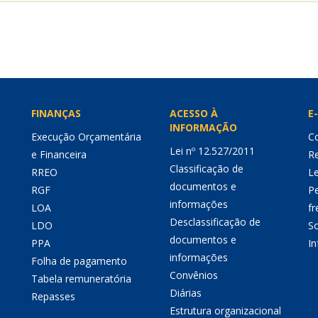
FINANÇAS
ACESSO À
E-
INFORMAÇÃO
Execução Orçamentária
Co
Lei nº 12.527/2011
e Financeira
Re
Classificação de
RREO
Le
documentos e
RGF
P
informações
LOA
fr
Desclassificação de
LDO
So
documentos e
PPA
I
informações
Folha de pagamento
Convênios
Tabela remuneratória
Diárias
Repasses
Estrutura organizacional